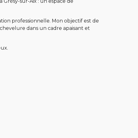
 à Grésy-sur-Aix : un espace de
tion professionnelle. Mon objectif est de
 chevelure dans un cadre apaisant et
eux.