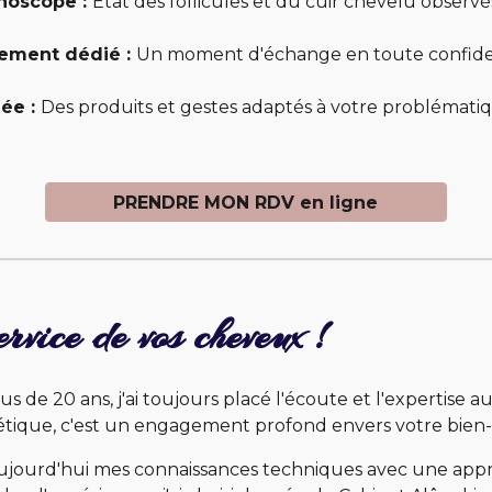
choscope :
Etat des follicules et du cuir chevelu observé
ement dédié :
Un moment d'échange en toute confiden
lée :
Des produits et gestes adaptés à votre problémati
PRENDRE MON RDV en ligne
vice de vos cheveux !
plus de 20 ans, j'ai toujours placé l'écoute et l'expertis
hétique, c'est un engagement profond envers votre bien-ê
ne aujourd'hui mes connaissances techniques avec une ap