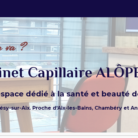
ip to main content
Skip to navigat
a va ?
inet Capillaire ALÔP
space dédié à la santé et beauté d
ésy-sur-Aix. Proche d'Aix-les-Bains, Chambéry et An