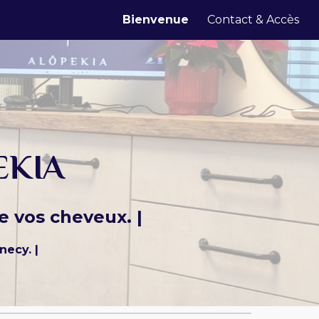
Bienvenue
Contact & Accès
ion
EKIA
e vos cheveux. |
necy. |