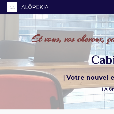
ALÔPEKIA
Sk
Et vous, vos cheveux, ç
Cab
Votre nouvel e
|
| A Gr